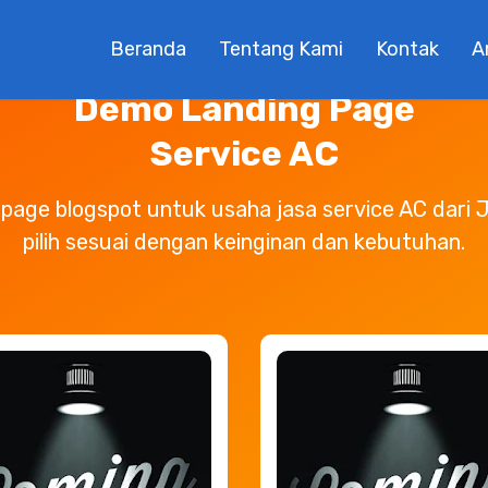
e
Tentang Kami
Produk
Demo Landing Page
Beranda
Tentang Kami
Kontak
A
Demo Landing Page
Service AC
g page blogspot untuk usaha jasa service AC dari
pilih sesuai dengan keinginan dan kebutuhan.