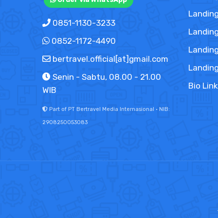
Landing
0851-1130-3233
Landing
0852-1172-4490
Landing
bertravel.official[at]gmail.com
Landin
Senin - Sabtu, 08.00 - 21.00
Bio Lin
WIB
Part of PT Bertravel Media Internasional · NIB:
2908250053083