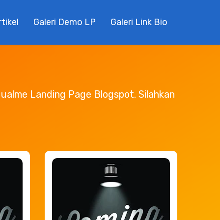
Demo Link Bio
Artikel
Kontak
rtikel
Galeri Demo LP
Galeri Link Bio
 Jualme Landing Page Blogspot. Silahkan