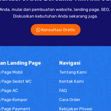
da, mulai dari pembuatan website, landing page, SEO, di
Diskusikan kebutuhan Anda sekarang juga.
Konsultasi Gratis
an Landing Page
Navigasi
 Page Mobil
Tentang Kami
g Page Sedot WC
Kontak Kami
g Page AC
FAQ
g Page Kompor
Cara Order
g Page Payment
Kebijakan Privasi