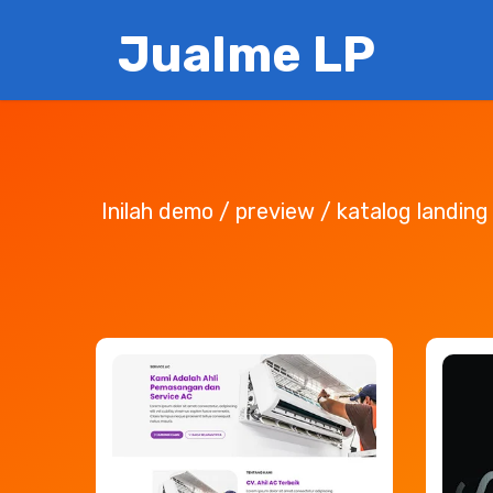
Hom
Jualme LP
Inilah demo / preview / katalog landin