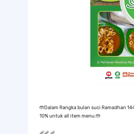
🤲Dalam Rangka bulan suci Ramadhan 144
10% untuk all item menu.🤲
🦐🦐 🦐