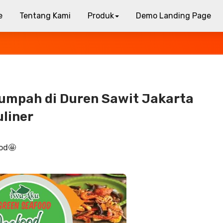
e
Tentang Kami
Produk
Demo Landing Page
umpah di Duren Sawit Jakarta
liner
od🤩