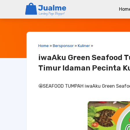
Hom
Home
»
Bersponsor
»
Kuliner
»
iwaAku Green Seafood T
Timur Idaman Pecinta Ku
🤩SEAFOOD TUMPAH iwaAku Green Seafo