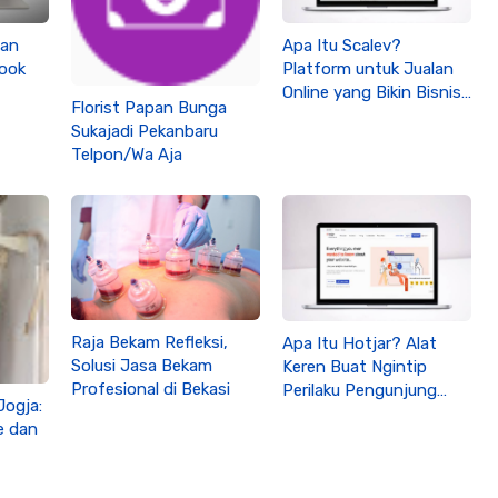
dan
Apa Itu Scalev?
ook
Platform untuk Jualan
Online yang Bikin Bisnis
Florist Papan Bunga
Makin Cuan
Sukajadi Pekanbaru
Telpon/Wa Aja
Raja Bekam Refleksi,
Apa Itu Hotjar? Alat
Solusi Jasa Bekam
Keren Buat Ngintip
Profesional di Bekasi
Perilaku Pengunjung
Jogja:
Website
e dan
ja