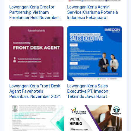
Lowongan Kerja Creator
Lowongan Kerja Admin
Partnership Vietnam
Service Kharisma Potensia
Freelancer Helo November
Indonesia Pekanbaru
2021
November 2021
Lowongan Kerja Front Desk
Lowongan Kerja Sales
Agent Favehotels
Executive PT. Imecon
Pekanbaru November 2021
Teknindo Jawa Barat
November 2021