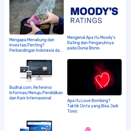
Mengenal Apa itu Moody's
Mengapa Menabung dan
Rating dan Pengaruhnya
Investasi Penting?
pada Dunia Bisnis
Perbandingan Indonesia dan
Singapura
Budhal.com, Referensi
Informasi Menuju Pendidikan
dan Karir Internasional
Apa Itu Love Bombing?
Taktik Cinta yang Bisa Jadi
Toxic