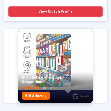
View Clutch Profile
Buku Belajar Marketing,
Belajar Hidup
Rp88.200
Rp98.000
Beli Sekarang