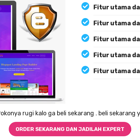
Fitur utama d
Fitur utama d
Fitur utama d
Fitur utama d
Fitur utama d
okonya rugi kalo ga beli sekarang . beli sekarang 
ORDER SEKARANG DAN JADILAH EXPERT