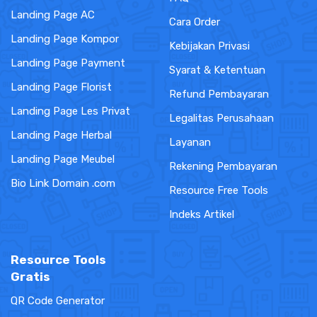
Landing Page AC
Cara Order
Landing Page Kompor
Kebijakan Privasi
Landing Page Payment
Syarat & Ketentuan
Landing Page Florist
Refund Pembayaran
Landing Page Les Privat
Legalitas Perusahaan
Landing Page Herbal
Layanan
Landing Page Meubel
Rekening Pembayaran
Bio Link Domain .com
Resource Free Tools
Indeks Artikel
Resource Tools
Gratis
QR Code Generator