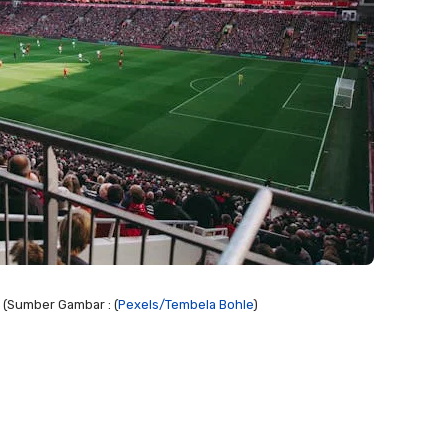
 (Sumber Gambar : (
Pexels/Tembela Bohle
)