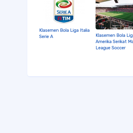
Klasemen Bola Liga Italia
Klasemen Bola Lig
Serie A
Amerika Serikat Ma
League Soccer