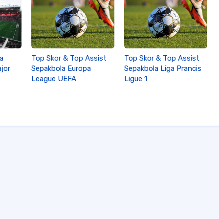
a
Top Skor & Top Assist
Top Skor & Top Assist
jor
Sepakbola Europa
Sepakbola Liga Prancis
League UEFA
Ligue 1